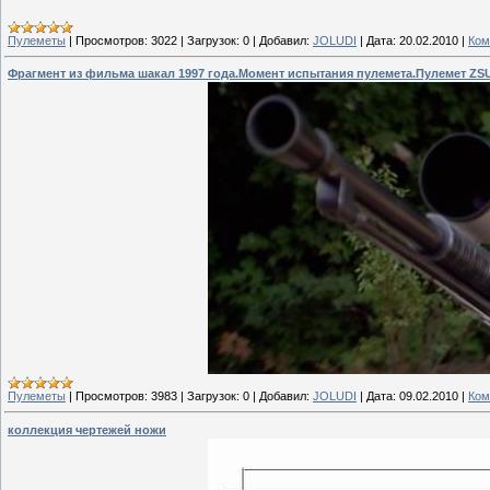
Пулеметы
|
Просмотров:
3022
|
Загрузок:
0
|
Добавил:
JOLUDI
|
Дата:
20.02.2010
|
Ком
Фрагмент из фильма шакал 1997 года.Момент испытания пулемета.Пулемет ZSU
Пулеметы
|
Просмотров:
3983
|
Загрузок:
0
|
Добавил:
JOLUDI
|
Дата:
09.02.2010
|
Ком
коллекция чертежей ножи