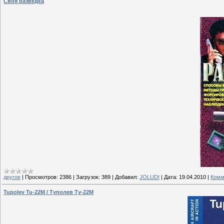
Своя разведка
другое
|
Просмотров:
2386
|
Загрузок:
389
|
Добавил:
JOLUDI
|
Дата:
19.04.2010
|
Комм
Tupolev Tu-22M / Туполев Ту-22М