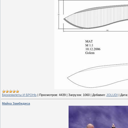
Бронежилеты И БРОНЬ
|
Просмотров:
4439
|
Загрузок:
1060
|
Добавил:
JOLUDI
|
Дата:
Майка Замбидиса