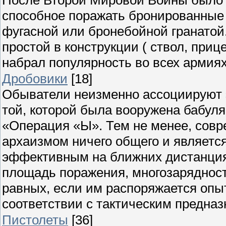
способное поражать бронированные 
фугасной или бронебойной гранатой. 
простой в конструкции ( ствол, приц
набрал популярность во всех армиях
Дробовики
[18]
Обыватели неизменно ассоциируют э
той, которой была вооружена бабул
«Операция «Ы». Тем не менее, совр
архаизмом ничего общего и являетс
эффективным на ближних дистанциях
площадь поражения, многозарядност
равных, если им распоряжается опы
соответствии с тактическим предна
Пистолеты
[36]