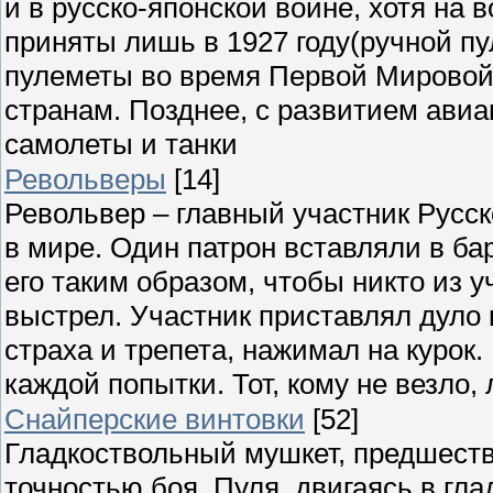
и в русско-японской войне, хотя на
приняты лишь в 1927 году(ручной пу
пулеметы во время Первой Мировой
странам. Позднее, с развитием ави
самолеты и танки
Револьверы
[14]
Револьвер – главный участник Русск
в мире. Один патрон вставляли в бар
его таким образом, чтобы никто из у
выстрел. Участник приставлял дуло
страха и трепета, нажимал на курок.
каждой попытки. Тот, кому не везло,
Снайперские винтовки
[52]
Гладкоствольный мушкет, предшеств
точностью боя. Пуля, двигаясь в гла