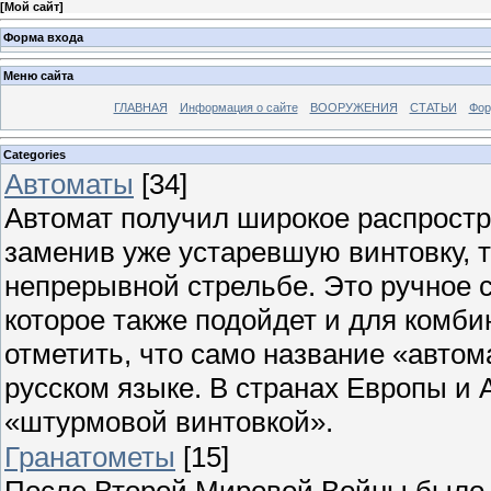
[
Мой сайт
]
Форма входа
Меню сайта
ГЛАВНАЯ
Информация о сайте
ВООРУЖЕНИЯ
СТАТЬИ
Фор
Categories
Автоматы
[34]
Автомат получил широкое распрост
заменив уже устаревшую винтовку, т
непрерывной стрельбе. Это ручное 
которое также подойдет и для комби
отметить, что само название «автом
русском языке. В странах Европы и
«штурмовой винтовкой».
Гранатометы
[15]
После Второй Мировой Войны было 