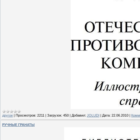
другое
|
Просмотров:
2211
|
Загрузок:
450
|
Добавил:
JOLUDI
|
Дата:
22.06.2010
|
Комм
РУЧНЫЕ ГРАНАТЫ